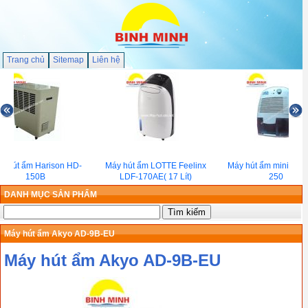
Trang chủ
Sitemap
Liên hệ
y hút ẩm Harison HD-
Máy hút ẩm LOTTE Feelinx
Máy hút ẩm mini Felix
150B
LDF-170AE( 17 Lít)
250
DANH MỤC SẢN PHẨM
Máy hút ẩm Akyo AD-9B-EU
Máy hút ẩm Akyo AD-9B-EU