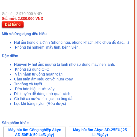
Giá cũ: : 2.970.000 VND
Giá mới: 2.880.000 VND
Đặt hàng
Một số ứng dụng tiêu biểu
Hút ẩm trong gia đình (phòng ngủ, phòng khách, kho chứa đồ đạc,…)
Phòng thí nghiệm, máy tính, bệnh viện,...
Đặc điểm
Nguyên lý hút ẩm: ngưng tụ lạnh nhờ sử dụng máy nén lạnh.
Không sử dụng CFC
Vận hành tự động hoàn toàn
Cảm biến ẩm kiểu cơ với núm xoay
Tự động xả tuyết
Đèn báo hiệu nước đầy
Di chuyển dễ dàng nhờ quai xách
Có thể xả nước liên tục qua ống dẫn
Lọc khí bằng nylon (Rửa được)
Sản phẩm khác
Máy hút ẩm Công nghiệp Akyo
Máy hút ẩm Akyo AD-25EU( 25
AD-50EU( 50 Lít/Ngày)
Lít/Ngày)