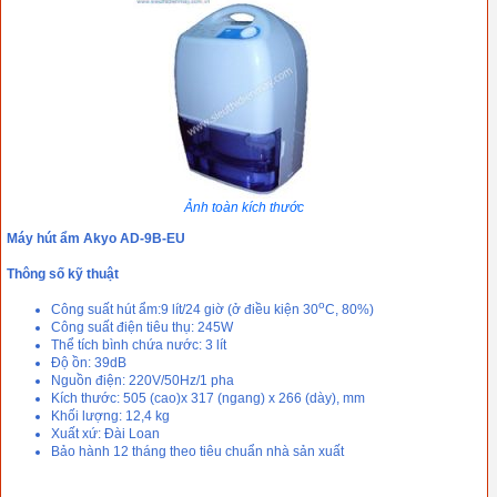
Ảnh toàn kích thước
Máy hút ẩm Akyo AD-9B-EU
Thông số kỹ thuật
o
Công suất hút ẩm:9 lít/24 giờ (ở điều kiện 30
C, 80%)
Công suất điện tiêu thụ: 245W
Thể tích bình chứa nước: 3 lít
Độ ồn: 39dB
Nguồn điện: 220V/50Hz/1 pha
Kích thước: 505 (cao)x 317 (ngang) x 266 (dày), mm
Khối lượng: 12,4 kg
Xuất xứ: Đài Loan
Bảo hành 12 tháng theo tiêu chuẩn nhà sản xuất