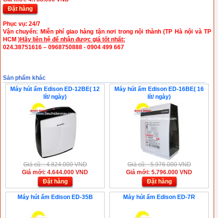
Đặt hàng
Phục vụ: 24/7
Vận chuyển: Miễn phí giao hàng tận nơi trong
nội thành (TP Hà nội và TP
HCM )
Hãy liên hệ để nhận được giá tốt nhất:
024.38751616 – 0968750888 - 0904 499 667
Sản phẩm khác
Máy hút ẩm Edison ED-12BE( 12
Máy hút ẩm Edison ED-16BE( 16
lít/ ngày)
lít/ ngày)
Giá cũ: : 4.824.000 VND
Giá cũ: : 5.976.000 VND
Giá mới: 4.644.000 VND
Giá mới: 5.796.000 VND
Đặt hàng
Đặt hàng
Máy hút ẩm Edison ED-35B
Máy hút ẩm Edison ED-7R