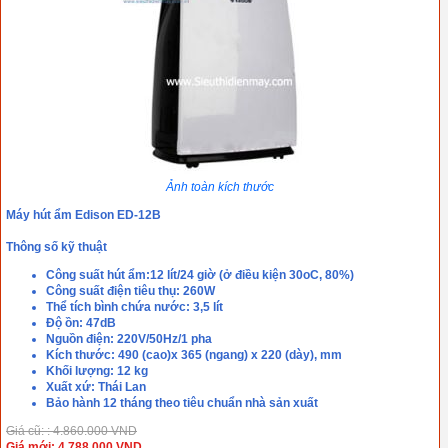
Ảnh toàn kích thước
Máy hút ẩm Edison ED-12B
Thông số kỹ thuật
Công suất hút ẩm:12 lít/24 giờ (ở điều kiện 30oC, 80%)
Công suất điện tiêu thụ: 260W
Thể tích bình chứa nước: 3,5 lít
Độ ồn: 47dB
Nguồn điện: 220V/50Hz/1 pha
Kích thước: 490 (cao)x 365 (ngang) x 220 (dày), mm
Khối lượng: 12 kg
Xuất xứ: Thái Lan
Bảo hành 12 tháng theo tiêu chuẩn nhà sản xuất
Giá cũ: : 4.860.000 VND
Giá mới: 4.788.000 VND