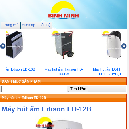
Trang chủ
Sitemap
Liên hệ
hút ẩm Edison ED-16B
Máy hút ẩm Harison HD-
Máy hút ẩm LOTTE Fee
100BM
LDF-170AE( 17 Lít)
DANH MỤC SẢN PHẨM
Máy hút ẩm Edison ED-12B
Máy hút ẩm Edison ED-12B