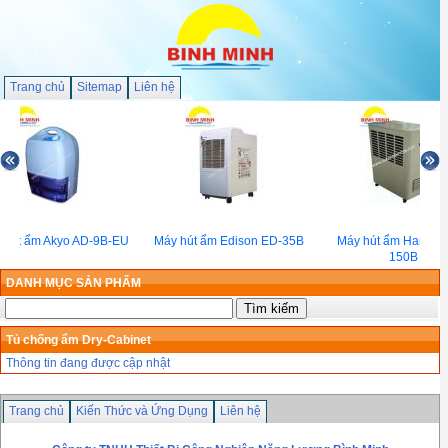
Trang chủ
Sitemap
Liên hệ
 hút ẩm Akyo AD-9B-EU
Máy hút ẩm Edison ED-35B
Máy hút ẩm Harison
150B
DANH MỤC SẢN PHẨM
Tủ chống ẩm Dry-Cabinet
Thông tin đang được cập nhật
Trang chủ
Kiến Thức và Ứng Dụng
Liên hệ