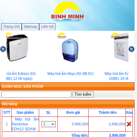
Trang chủ
Sitemap
Liên hệ
áy hút ẩm Edison ED-
Máy hút ẩm Akyo AD-9B-EU
Máy hút ẩm Edison
12BE( 12 lít/ ngày)
16BE( 16 lít/ ngà
DANH MỤC SẢN PHẨM
Giỏ hàng
STT
Sản phẩm
SL
Đơn giá
Thành tiền
Xóa
Máy hút ẩm
1
Electrolux
3,996,000
3,996,000
EDH12 SDAW
Tổng tiền
:
3.996.000