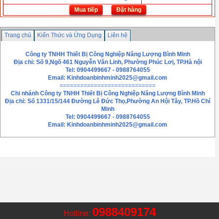
Mua tiếp
Đặt hàng
Trang chủ
Kiến Thức và Ứng Dụng
Liên hệ
Công ty TNHH Thiết Bị Công Nghiệp Năng Lượng Bình Minh
Địa chỉ: Số 9,Ngõ 461 Nguyễn Văn Linh, Phường Phúc Lơị, TP.Hà nội
Tel: 0904499667 - 0988764055
Email:
Kinhdoanbinhminh2025@gmail.com
============================
Chi nhánh
Công ty TNHH Thiết Bị Công Nghiệp Năng Lượng Bình Minh
Địa chỉ: Số 1331/15/144 Đường Lê Đức Thọ,Phường An Hội Tây, TP.Hồ Chí
Minh
Tel: 0904499667 - 0988764055
Email: Kinhdoanbinhminh2025@gmail.com
0988409174