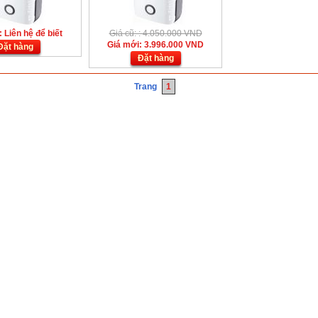
 Liên hệ để biết
Giá cũ: : 4.050.000 VND
Giá mới: 3.996.000 VND
Đặt hàng
Đặt hàng
Trang
1