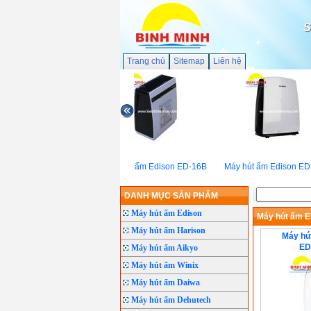
S
Trang chủ
Sitemap
Liên hệ
Máy hút ẩm Edison ED-16B
Máy hút ẩm Edison ED
DANH MỤC SẢN PHẨM
Máy hút ẩm Edison
Máy hút ẩm E
Máy hút ẩm Harison
Máy hút
ED
Máy hút ẩm Aikyo
Máy hút ẩm Winix
Máy hút ẩm Daiwa
Máy hút ẩm Dehutech