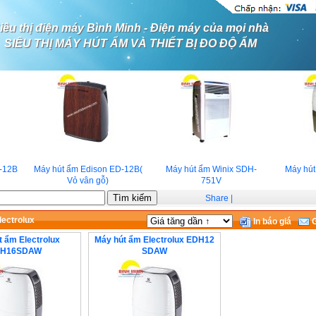
iêu thị điện máy Bình Minh - Điện máy của mọi nhà
SIÊU THỊ MÁY HÚT ẨM VÀ THIẾT BỊ ĐO ĐỘ ẨM
-12B
Máy hút ẩm Edison ED-12B(
Máy hút ẩm Winix SDH-
Máy hút
Vỏ vân gỗ)
751V
Share
|
lectrolux
In báo giá
G
 ẩm Electrolux
Máy hút ẩm Electrolux EDH12
H16SDAW
SDAW