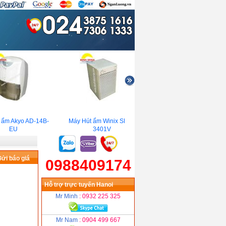
 ẩm Akyo AD-14B-
Máy Hút ẩm Winix SDH-
Máy hút ẩm Harison HD-
EU
3401V
192B
ửi báo giá
0988409174
Hỗ trợ trực tuyến Hanoi
Mr Minh
: 0932 225 325
Mr Nam
: 0904 499 667