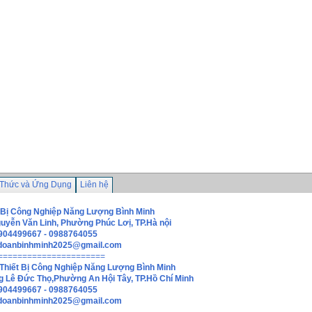
 Thức và Ứng Dụng
Liên hệ
 Bị Công Nghiệp Năng Lượng Bình Minh
guyễn Văn Linh, Phường Phúc Lơị, TP.Hà nội
0904499667 - 0988764055
doanbinhminh2025@gmail.com
======================
Thiết Bị Công Nghiệp Năng Lượng Bình Minh
g Lê Đức Thọ,Phường An Hội Tây, TP.Hồ Chí Minh
0904499667 - 0988764055
hdoanbinhminh2025@gmail.com