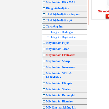
Máy hút ẩm DRYMAX
Đồng hồ đo độ ẩm
Giá mới:
Thiết bị đo độ ẩm nông sản
Thiết bị đo độ ẩm gỗ
Tủ chống ẩm
Tủ chống ẩm Darlington
Tủ chống ẩm Dry-Cabinet
Máy hút ẩm FujiE
Máy hút ẩm Jacon
Máy hút ẩm Electrolux
Máy hút ẩm Sharp
Máy hút ẩm Nagakawa
Máy hút ẩm STEBA
GERMANY
Máy hút ẩm Olimpia
Máy hút ẩm Sinclair
Máy hút ẩm DeLonghi
Máy hút ẩm Bionaire
Máy làm mát không khí